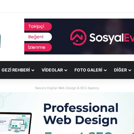
GEZI REHBERI
VIDEOLAR
FOTO GALERI
DİĞER
Nexora Digital Web Design & SEO Agency