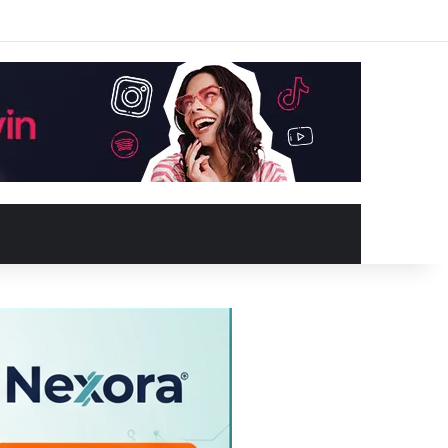
Facebook
X
YouTube
Instagram
Kayıt Ol
Rastgele Makale
Kenar Bölme
Rastgele Makale