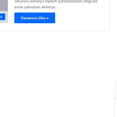
ürkütücü senaryo toplum içerisindeyken değil de
evde yalnızken aklımıza…
am
Devamını Oku »