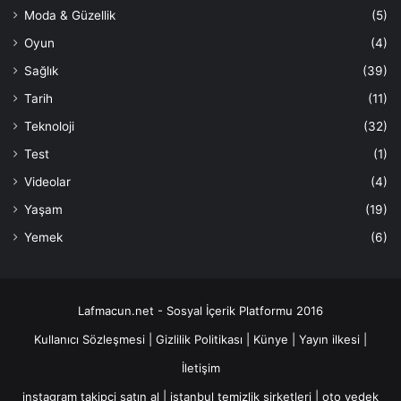
Moda & Güzellik
(5)
Oyun
(4)
Sağlık
(39)
Tarih
(11)
Teknoloji
(32)
Test
(1)
Videolar
(4)
Yaşam
(19)
Yemek
(6)
Lafmacun.net - Sosyal İçerik Platformu 2016
Kullanıcı Sözleşmesi
|
Gizlilik Politikası
|
Künye
|
Yayın ilkesi
|
İletişim
instagram takipçi satın al
|
istanbul temizlik şirketleri
|
oto yedek