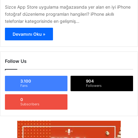
Sizce App Store uygulama mağazasında yer alan en iyi iPhone
fotoğraf düzenleme programları hangileri? iPhone akıllı
telefonlar kategorisinde en gelişmiş…
Devamını Oku »
Follow Us
3.100
904
Fans
Followers
0
Subscribers