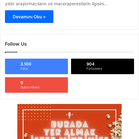
yıldır araştırmacıların ve maceraperestlerin ilgisini…
Devamını Oku »
Follow Us
3.100
904
Fans
Followers
0
Subscribers