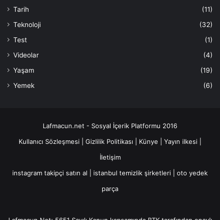
Tarih
(11)
Teknoloji
(32)
Test
(1)
Videolar
(4)
Yaşam
(19)
Yemek
(6)
Lafmacun.net - Sosyal İçerik Platformu 2016
Kullanıcı Sözleşmesi
|
Gizlilik Politikası
|
Künye
|
Yayın ilkesi
|
İletişim
instagram takipçi satın al
|
istanbul temizlik şirketleri
|
oto yedek
parça
Lafmacun.Net; 5651 Sayılı Kanun kapsamında BTK tarafından onaylı