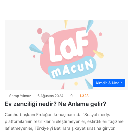
Kimdir & Nedir
Serap Yılmaz
6 Ağustos 2024
0
1.328
Ev zenciliği nedir? Ne Anlama gelir?
Cumhurbaşkanı Erdoğan konuşmasında “Sosyal medya
platformlarının rezilliklerini eleştirmeyenler, estirdikleri faşizme
laf etmeyenler, Türkiye’yi Batılılara şikayet sırasına giriyor.