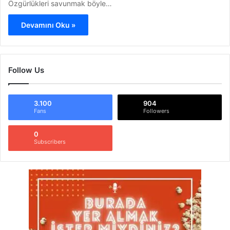
Özgürlükleri savunmak böyle…
Devamını Oku »
Follow Us
3.100
904
Fans
Followers
0
Subscribers