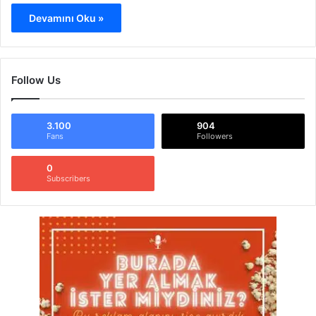
Devamını Oku »
Follow Us
3.100
904
Fans
Followers
0
Subscribers