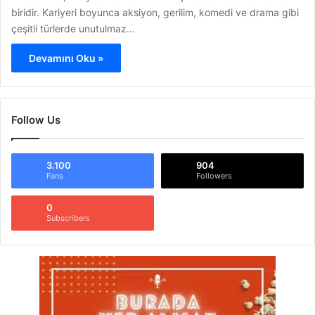
biridir. Kariyeri boyunca aksiyon, gerilim, komedi ve drama gibi
çeşitli türlerde unutulmaz…
Devamını Oku »
Follow Us
3.100
904
Fans
Followers
0
Subscribers