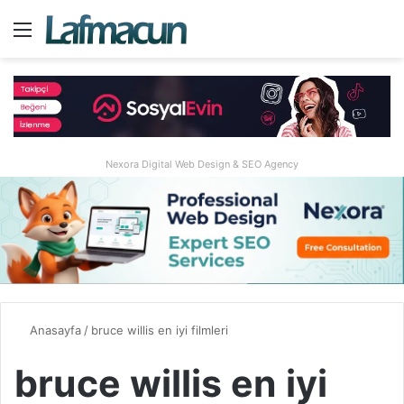
Menü
A
Nexora Digital Web Design & SEO Agency
Anasayfa
/
bruce willis en iyi filmleri
bruce willis en iyi