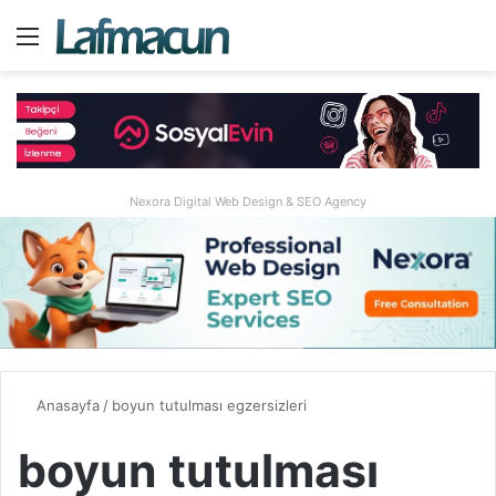
Menü
A
Nexora Digital Web Design & SEO Agency
Anasayfa
/
boyun tutulması egzersizleri
boyun tutulması