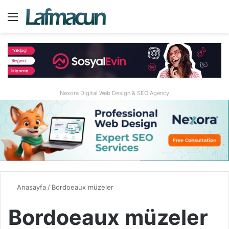
Menü
A
Nexora Digital Web Design & SEO Agency
Anasayfa
/
Bordoeaux müzeler
Bordoeaux müzeler