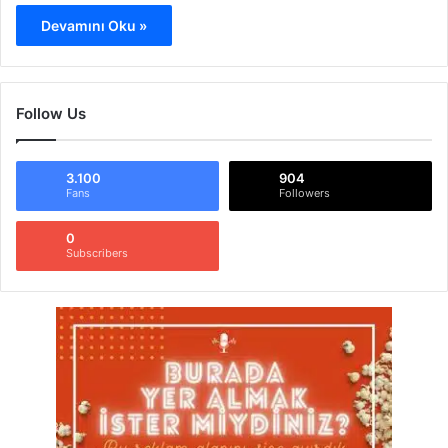
Devamını Oku »
Follow Us
3.100
904
Fans
Followers
0
Subscribers