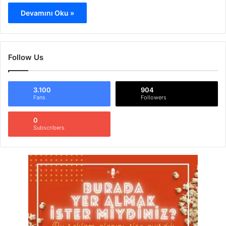
Devamını Oku »
Follow Us
3.100
904
Fans
Followers
0
Subscribers