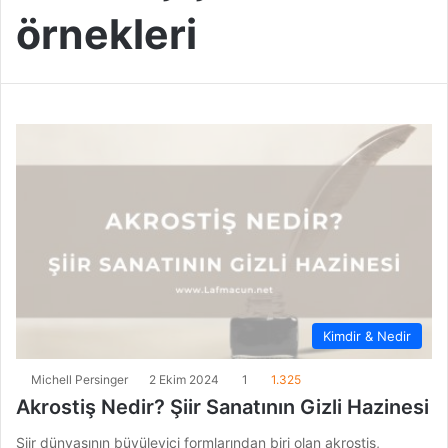
örnekleri
Kimdir & Nedir
Michell Persinger
2 Ekim 2024
1
1.325
Akrostiş Nedir? Şiir Sanatının Gizli Hazinesi
Şiir dünyasının büyüleyici formlarından biri olan akrostiş,