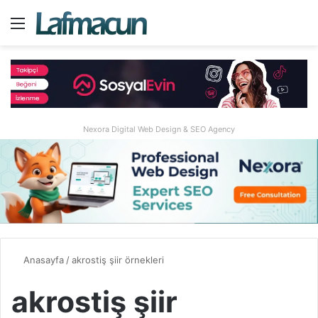
Menü
A
Nexora Digital Web Design & SEO Agency
Anasayfa
/
akrostiş şiir örnekleri
akrostiş şiir