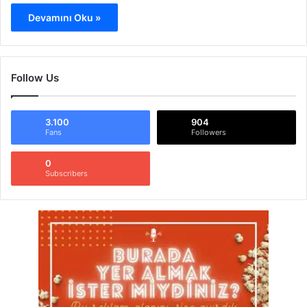
Devamını Oku »
Follow Us
3.100
904
Fans
Followers
0
Subscribers