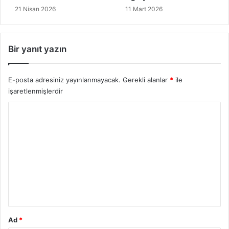
r
21 Nisan 2026
11 Mart 2026
ı
Bir yanıt yazın
E-posta adresiniz yayınlanmayacak.
Gerekli alanlar
*
ile
işaretlenmişlerdir
Y
o
r
u
m
*
Ad
*