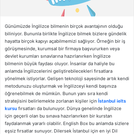
ö
n
d
e
Günümüzde İngilizce bilmenin birçok avantajının olduğu
r
biliniyor. Bununla birlikte İngilizce bilmek bizlere gündelik
m
hayatta birçok kapıyı açabilmemizi sağlıyor. Örneğin bir iş
e
görüşmesinde, kurumsal bir firmaya başvururken veya
k
devlet kurumları sınavlarına hazırlanırken İngilizce
bilmenin büyük faydası oluyor. İnsanlar da haliyle bu
anlamda İngilizcelerini geliştirebilecekleri fırsatlara
yönelmek istiyorlar. Gelişen teknoloji sayesinde artık kendi
metodunuzu oluşturmak ve İngilizceyi kendi başınıza
öğrenebilmek de mümkün. Bunun yanı sıra kendi
stratejisini belirlemekte zorlanan kişiler için
İstanbul ielts
kursu
fırsatları da bulunuyor. Dünya genelinde İngilizce
için geçerli olan bu sınava hazırlanırken bir kurstan
faydalanmak yararlı olabilir. English Box bu anlamda sizlere
eşsiz fırsatlar sunuyor. Dilersek İstanbul için en iyi Dil