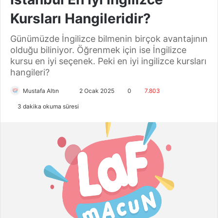
Kursları Hangileridir?
Günümüzde İngilizce bilmenin birçok avantajının
olduğu biliniyor. Öğrenmek için ise İngilizce
kursu en iyi seçenek. Peki en iyi ingilizce kursları
hangileri?
Mustafa Altın
B
2 Ocak 2025
0
7.803
i
3 dakika okuma süresi
r
e
-
p
o
s
t
a
g