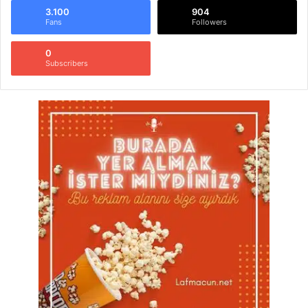
3.100
904
Fans
Followers
0
Subscribers