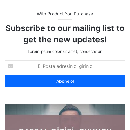
With Product You Purchase
Subscribe to our mailing list to
get the new updates!
Lorem ipsum dolor sit amet, consectetur.
E
-
P
o
s
t
a
a
G
d
a
r
s
e
s