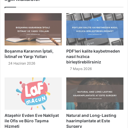
,
m
K
e
o
n
n
i
u
n
s
S
u
a
v
ğ
Boşanma Kararının İptali,
PDF’leri kalite kaybetmeden
e
l
İstinaf ve Yargı Yolları
nasıl hızlıca
B
ı
birleştirebilirsiniz
24 Haziran 2026
ö
ğ
7 Mayıs 2026
l
a
ü
1
m
7
D
F
e
a
t
y
a
d
y
a
Ataşehir Evden Eve Nakliyat
Natural and Long-Lasting
l
s
ile Ofis ve Büro Taşıma
haarimplantate at Este
a
ı
Hizmeti
Surgery