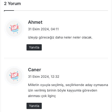
i
2 Yorum
l
Ö
G
z
e
e
m
d
Ahmet
l
i
e
31 Ekim 2024, 04:11
l
s
d
i
i
izleyip göreceğiz daha neler neler olacak.
i
ğ
K
k
i
a
Yanıtla
i
n
r
D
:
ş
e
ı
t
n
d
Caner
a
ı
e
y
31 Ekim 2024, 12:32
z
d
l
d
Milletin oyuyla seçilmiş, seçilirkende aday oymasına
i
a
a
izin verilmiş birinin böyle kayyumla görevden
k
r
alınması çok ilginç
i
ı
:
Yanıtla