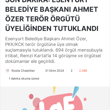
BELEDİYE BAŞKANI AHMET
ÖZER TERÖR ÖRGÜTÜ
ÜYELİĞİNDEN TUTUKLANDI
Esenyurt Belediye Başkanı Ahmet Özer,
PKK/KCK terör örgütüne üye olmak
suçlamasıyla tutuklandı. 694 örgüt mensubuyla
irtibat, Remzi Kartal'la 14 görüşme ve örgütsel
dokümanlar ele geçirildi.
Rosita Chabrillan
B
31 Ekim 2024
2
2.388
i
1 dakika okuma süresi
r
e
-
p
o