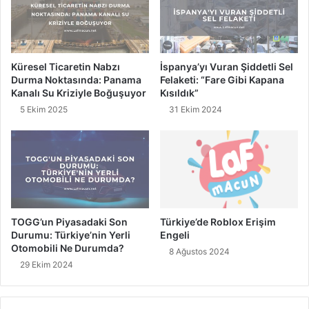
i
m
A
a
r
n
a
s
Küresel Ticaretin Nabzı
İspanya’yı Vuran Şiddetli Sel
y
C
Durma Noktasında: Panama
Felaketi: “Fare Gibi Kapana
a
a
Kanalı Su Kriziyle Boğuşuyor
Kısıldık”
b
n
5 Ekim 2025
31 Ekim 2024
i
a
l
v
e
a
c
r
e
ı
k
Y
:
e
İ
n
TOGG’un Piyasadaki Son
Türkiye’de Roblox Erişim
ş
i
Durumu: Türkiye’nin Yerli
Engeli
t
A
Otomobili Ne Durumda?
8 Ağustos 2024
e
m
29 Ekim 2024
Y
i
e
r
n
a