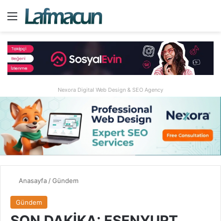
Menü
A
Nexora Digital Web Design & SEO Agency
Anasayfa
/
Gündem
Gündem
SON DAKİKA: ESENYURT