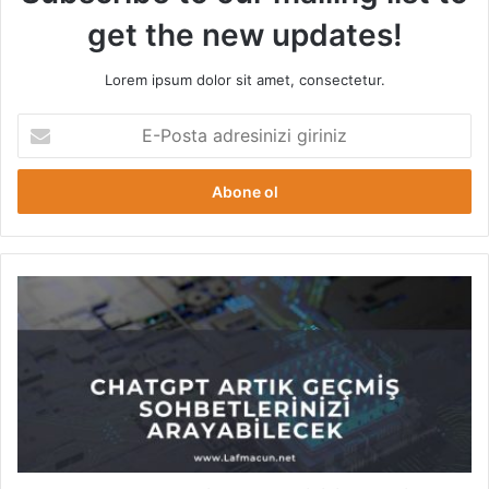
get the new updates!
Lorem ipsum dolor sit amet, consectetur.
E
-
P
o
s
t
a
a
C
d
h
r
a
e
t
s
G
i
P
n
T
i
A
z
r