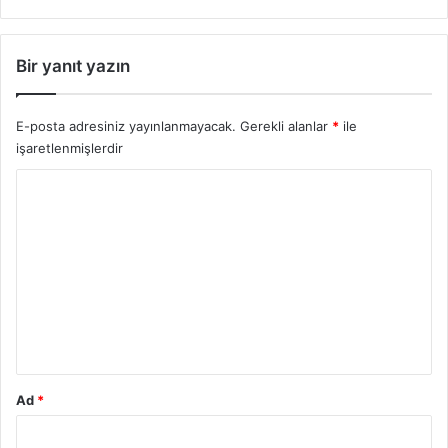
Bir yanıt yazın
E-posta adresiniz yayınlanmayacak.
Gerekli alanlar
*
ile
işaretlenmişlerdir
Y
o
r
u
m
*
Ad
*