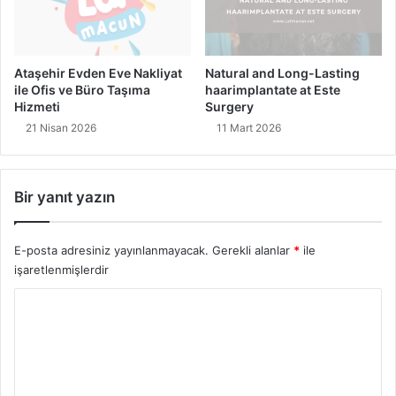
c
i
ı
n
n
S
O
o
Ataşehir Evden Eve Nakliyat
Natural and Long-Lasting
l
n
ile Ofis ve Büro Taşıma
haarimplantate at Este
a
u
Hizmeti
Surgery
n
n
21 Nisan 2026
11 Mart 2026
Ü
u
r
G
ü
e
n
Bir yanıt yazın
t
l
i
e
r
E-posta adresiniz yayınlanmayacak.
Gerekli alanlar
*
ile
r
e
S
işaretlenmişlerdir
n
P
A
Y
X
y
’
a
o
t
k
r
e
l
u
a