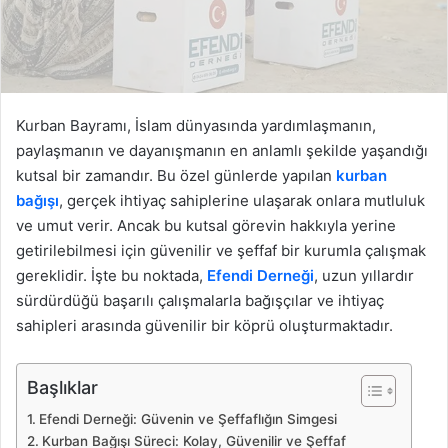
g
ö
n
d
e
Kurban Bayramı, İslam dünyasında yardımlaşmanın,
r
paylaşmanın ve dayanışmanın en anlamlı şekilde yaşandığı
m
kutsal bir zamandır. Bu özel günlerde yapılan
kurban
e
bağışı
, gerçek ihtiyaç sahiplerine ulaşarak onlara mutluluk
k
ve umut verir. Ancak bu kutsal görevin hakkıyla yerine
getirilebilmesi için güvenilir ve şeffaf bir kurumla çalışmak
gereklidir. İşte bu noktada,
Efendi Derneği
, uzun yıllardır
sürdürdüğü başarılı çalışmalarla bağışçılar ve ihtiyaç
sahipleri arasında güvenilir bir köprü oluşturmaktadır.
Başlıklar
Efendi Derneği: Güvenin ve Şeffaflığın Simgesi
Kurban Bağışı Süreci: Kolay, Güvenilir ve Şeffaf