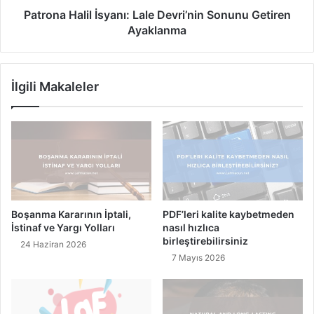
k
l
Patrona Halil İsyanı: Lale Devri’nin Sonunu Getiren
a
i
Ayaklanma
r
l
:
İ
S
s
İlgili Makaleler
u
y
K
a
e
n
n
ı
a
:
r
L
ı
a
n
l
d
e
Boşanma Kararının İptali,
PDF’leri kalite kaybetmeden
a
D
İstinaf ve Yargı Yolları
nasıl hızlıca
İ
e
birleştirebilirsiniz
24 Haziran 2026
h
v
7 Mayıs 2026
t
r
i
i
y
’
a
n