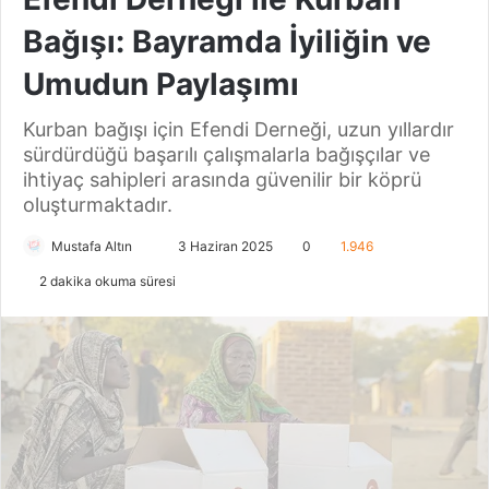
Bağışı: Bayramda İyiliğin ve
Umudun Paylaşımı
Kurban bağışı için Efendi Derneği, uzun yıllardır
sürdürdüğü başarılı çalışmalarla bağışçılar ve
ihtiyaç sahipleri arasında güvenilir bir köprü
oluşturmaktadır.
Mustafa Altın
B
3 Haziran 2025
0
1.946
i
2 dakika okuma süresi
r
e
-
p
o
s
t
a