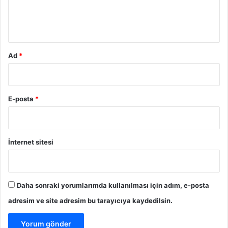
n
m
m
*
a
Ad
*
E-posta
*
İnternet sitesi
Daha sonraki yorumlarımda kullanılması için adım, e-posta
adresim ve site adresim bu tarayıcıya kaydedilsin.