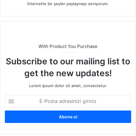
İnternette bir şeyler paylaşmayı seviyorum.
With Product You Purchase
Subscribe to our mailing list to
get the new updates!
Lorem ipsum dolor sit amet, consectetur.
E
-
P
o
s
t